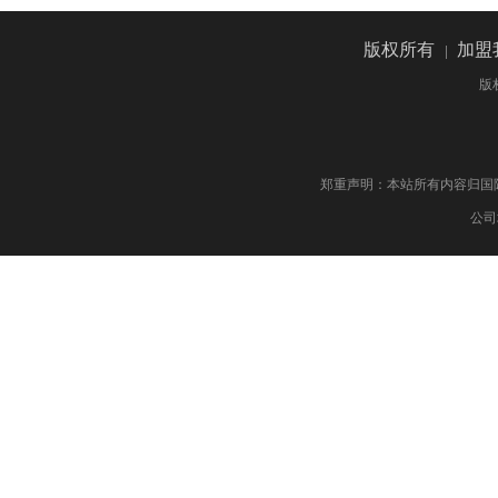
版权所有
|
加盟
版
郑重声明：本站所有内容归国际药物制剂网 版权
公司