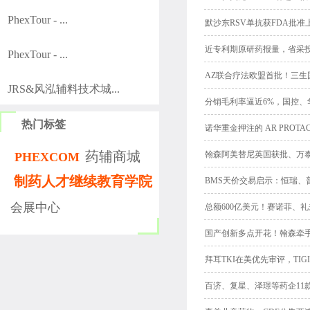
PhexTour - ...
默沙东RSV单抗获FDA批准
近专利期原研药报量，省采
PhexTour - ...
AZ联合疗法欧盟首批！三生
JRS&风泓辅料技术城...
分销毛利率逼近6%，国控、
热门标签
诺华重金押注的 AR PROT
药辅商城
翰森阿美替尼英国获批、万泰
PHEXCOM
制药人才继续教育学院
BMS天价交易启示：恒瑞
会展中心
总额600亿美元！赛诺菲、
国产创新多点开花！翰森牵手
拜耳TKI在美优先审评，TIG
百济、复星、泽璟等药企11