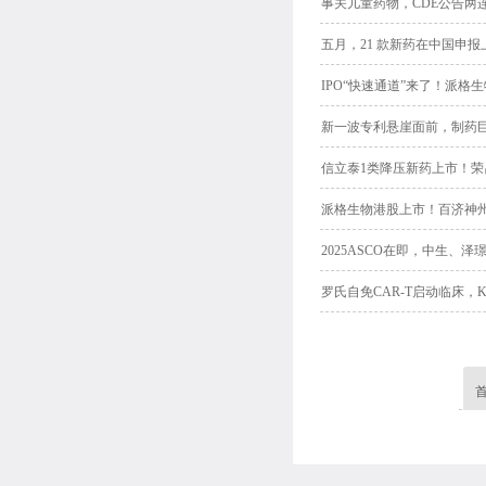
事关儿童药物，CDE公告两
五月，21 款新药在中国申报
IPO“快速通道”来了！派
新一波专利悬崖面前，制药
信立泰1类降压新药上市！
派格生物港股上市！百济神州
2025ASCO在即，中生
罗氏自免CAR-T启动临床，