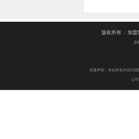
版权所有
|
加盟
版
郑重声明：本站所有内容归国际药物制剂网 版权
公司