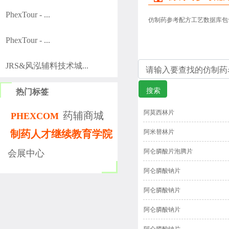
PhexTour - ...
仿制药参考配方工艺数据库包
PhexTour - ...
JRS&风泓辅料技术城...
搜索
热门标签
阿莫西林片
药辅商城
PHEXCOM
制药人才继续教育学院
阿米替林片
阿仑膦酸片泡腾片
会展中心
阿仑膦酸钠片
阿仑膦酸钠片
阿仑膦酸钠片