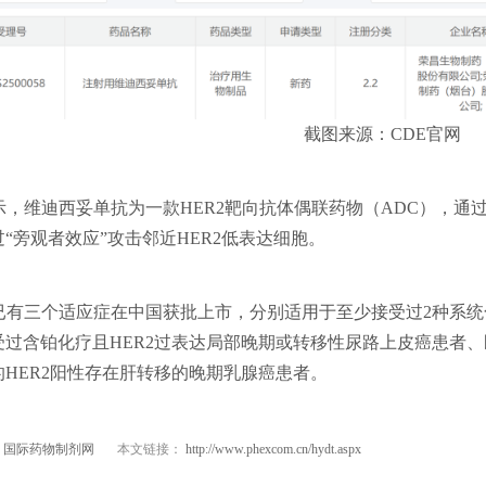
截图来源：CDE官网
，维迪西妥单抗为一款HER2靶向抗体偶联药物（ADC），通过
“旁观者效应”攻击邻近HER2低表达细胞。
已有三个适应症在中国获批上市，分别适用于至少接受过2种系统化
受过含铂化疗且HER2过表达局部晚期或转移性尿路上皮癌患者
HER2阳性存在肝转移的晚期乳腺癌患者。
】
本文链接：
国际药物制剂网
http://www.phexcom.cn/hydt.aspx