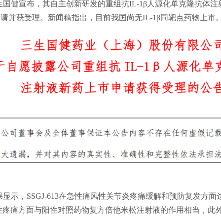
生国健宣布，其自主创新研发的重组抗IL-1β人源化单克隆抗体注射液
请并获受理。新闻稿指出，目前我国尚无IL-1β同靶点药物上市
显示，SSGJ-613在急性痛风性关节炎疼痛缓解和预防复发方
性疼痛方面与阳性对照药物复方倍他米松注射液的作用相当，此