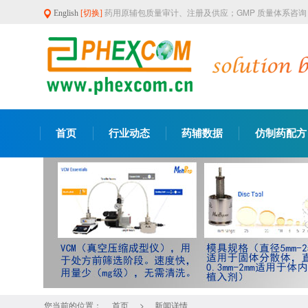
药用原辅包质量审计、注册及供应；GMP 质量体系咨
English
[切换]
首页
行业动态
药辅数据
仿制药配方
您当前的位置：
>
首页
新闻详情