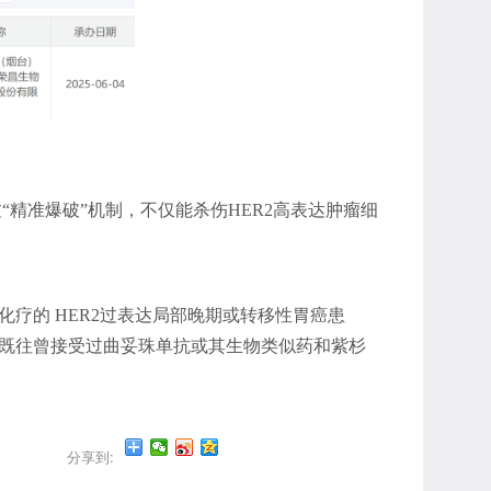
“精准爆破”机制，不仅能杀伤HER2高表达肿瘤细
疗的 HER2过表达局部晚期或转移性胃癌患
、既往曾接受过曲妥珠单抗或其生物类似药和紫杉
分享到: