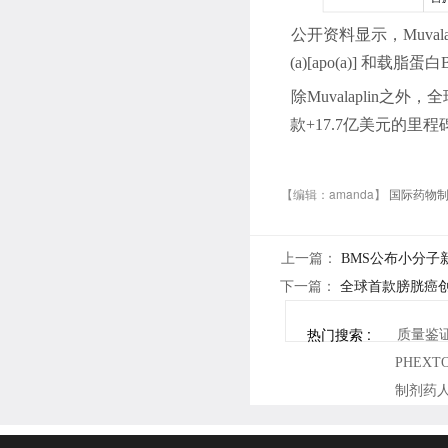
公开资料显示，
Muvala
(a)[apo(a)]
和载脂蛋白
除
M
uvalaplin
之外，
全
款
+17.7
亿美元的里程
【编辑：amanda】
国际药物
上一篇：
BMS公布小分子
下一篇：
全球首款膀胱癌创
热门搜索 :
质量鉴
PHEX
制剂药