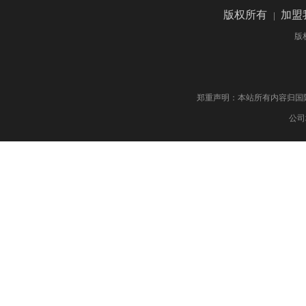
版权所有
|
加盟
版
郑重声明：本站所有内容归国际药物制剂网 版权
公司