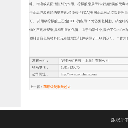
味、增溶或表面活性剂的作用。柠檬酸酯属于柠檬酸酯类的无毒增
于食品包装树脂的增塑剂,必须获得FDA(美国食品药品监督管理
可。 药用级柠檬酸三乙酯(TEC)的应用: * 对乙烯基树脂、硝
物的溶剂增塑剂,具有明显的优势。由于油溶性小,混合了Citrofle
塑料食品包装材料的无毒性增塑剂,并获得了FDA的认可。 * 
发布公司：
罗辅医药科技（上海）有限公司
联系电话：
13817130075
公司网址：
http://www.ronpharm.com
上一篇：
药用级硬脂酸粉末
版权所