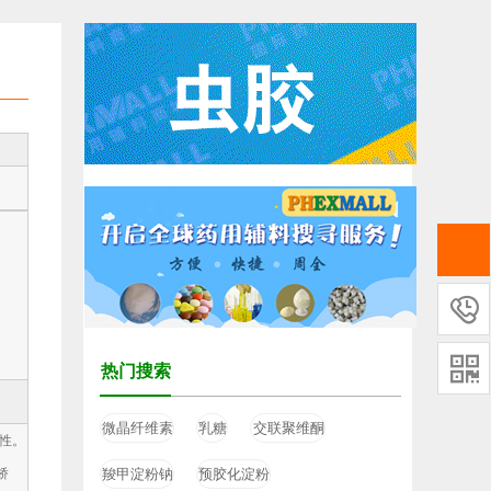


热门搜索
微晶纤维素
乳糖
交联聚维酮
塑性。
矫
羧甲淀粉钠
预胶化淀粉