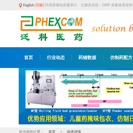
English
[切换]
药用原辅包质量审计、注册及供应；GMP 质量体系咨
首页
行业动态
药辅数据
仿制药配方
您当前的位置：
首页
>
供求详情