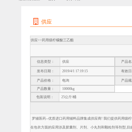
供应
供应>>
药用级柠檬酸三乙酯
信息类型：
供应
产品名
发布日期：
2019/4/1 17:19:15
有效日
产品价格：
电询
产品规
产品数量：
10000kg
包装说明：
25公斤/桶
罗辅医药--优质进口药用辅料品牌集成供应商! 我们提供药用级柠
在包衣方面的应用涉及胶囊剂、片剂、小丸剂和颗粒剂等剂型,目