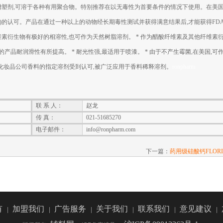
塑剂,可溶于各种有用聚合物。特别推荐在以无毒性为首要条件的情况下使用。在美国
局)的认可。产品在通过一种以上的动物经长期毒性测试并获得满意结果后,才能获得FD
酸纤维素衍生物有极好的相溶性,也可作为天然树脂溶剂。 * 作为醋酸纤维素及其他纤维素
x2的产品耐润滑性有所提高。 * 耐光性强,最适用于喷漆。 * 由于不产生霉菌,在美国,可
作为化妆品公司香料的指定溶剂受到认可,被广泛应用于香料稀释溶剂。
ronpharm
联 系 人：
赵龙
传 真：
021-51685270
电子邮件：
info@ronpharm.com
下一篇：
药用级硅酸钙FLORIT
有
加盟我们
广告服务
关于我们
联系我们
意见建议
|
|
|
|
|
|