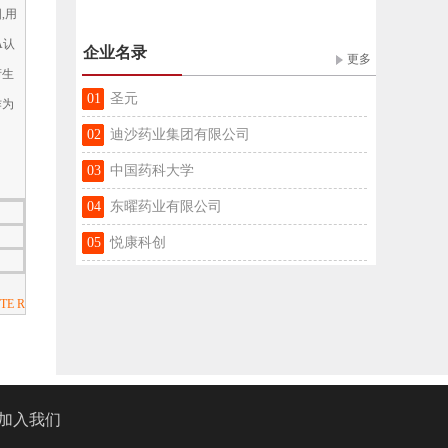
,用
A认
企业名录
更多
衍生
01
圣元
作为
02
迪沙药业集团有限公司
03
中国药科大学
04
东曜药业有限公司
05
悦康科创
E R
加入我们