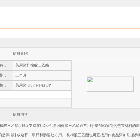
信息介绍
称：
药用级柠檬酸三乙酯
期：
三个月
格：
药用级 USP-NF/EP/JP
信息内容
檬酸三乙酯(TEC),支持在CDE登记! 枸橼酸三乙酯通常用于增加药物制剂包衣材料的
的是供掩味或速释、缓释和肠溶处方用。 枸橼酸三乙酯也可直接用作食品添加剂,起到