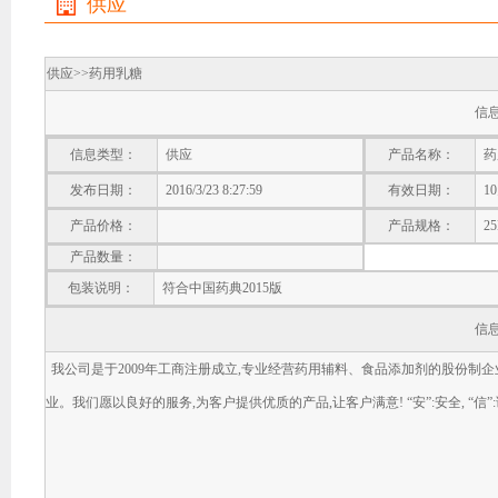
供应
供应>>
药用乳糖
信
信息类型：
供应
产品名称：
药
发布日期：
2016/3/23 8:27:59
有效日期：
1
产品价格：
产品规格：
25
产品数量：
包装说明：
符合中国药典2015版
信
我公司是于2009年工商注册成立,专业经营药用辅料、食品添加剂的股份制企
业。我们愿以良好的服务,为客户提供优质的产品,让客户满意! “安”:安全, “信”: