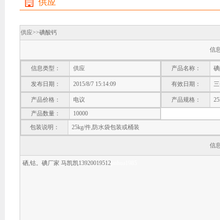
供应
供应>>
碘酸钙
信
信息类型：
供应
产品名称：
碘
发布日期：
2015/8/7 15:14:09
有效日期：
三
产品价格：
电议
产品规格：
25
产品数量：
10000
包装说明：
25kg/件,防水袋包装或桶装
信
硒,钴。碘厂家 马凯凯13920019512
jinhua1985