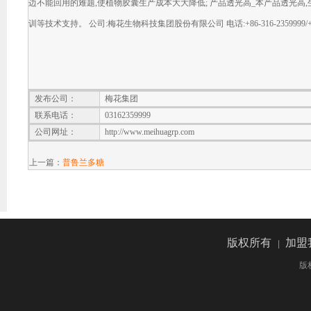
边不能回用的难题,使植物胶囊生产成本大大降低; 产品透光高_本产品透光高
训等技术支持。 公司:梅花生物科技集团股份有限公司 电话:+86-316-2359999/+86-316-23
发布公司：
梅花集团
联系电话：
03162359999
公司网址：
http://www.meihuagrp.com
上一篇：
普鲁兰多糖
版权所有
加盟
|
版