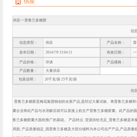
供应
供应>>
普鲁兰多糖胶
信
信息类型：
供应
产品名称：
普
发布日期：
2014/7/9 13:04:11
有效日期：
一
产品价格：
详谈
产品规格：
产品数量：
大量供应
包装说明：
20千克/袋 25千克/袋
信
普鲁兰多糖胶是梅花集团独创的全新产品,是经过大量试验、将普鲁兰多糖和
囊企业将此产品与水溶解后就可以直接上机生产普鲁兰多糖胶囊。此产品的面
鲁兰多糖胶囊大面积推广的基础。 产品特点: 货源供给充足_普鲁兰多糖是
局面; 产品质量稳定_因普鲁兰多糖及大部分辅料为本公司自产产品,产品质量