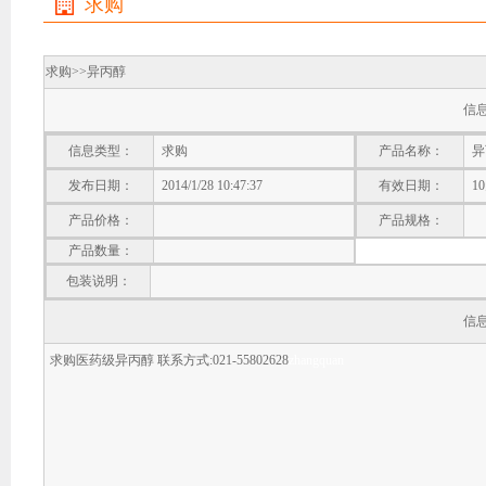
求购
求购>>
异丙醇
信
信息类型：
求购
产品名称：
异
发布日期：
2014/1/28 10:47:37
有效日期：
1
产品价格：
产品规格：
产品数量：
包装说明：
信
求购医药级异丙醇 联系方式:021-55802628
zhangquan