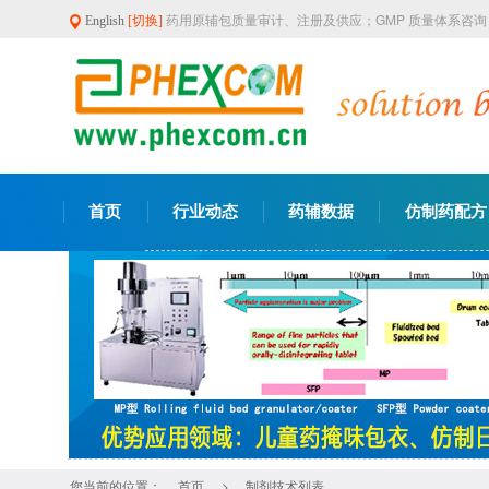
药用原辅包质量审计、注册及供应；GMP 质量体系咨
English
[切换]
首页
行业动态
药辅数据
仿制药配方
您当前的位置：
>
首页
制剂技术列表