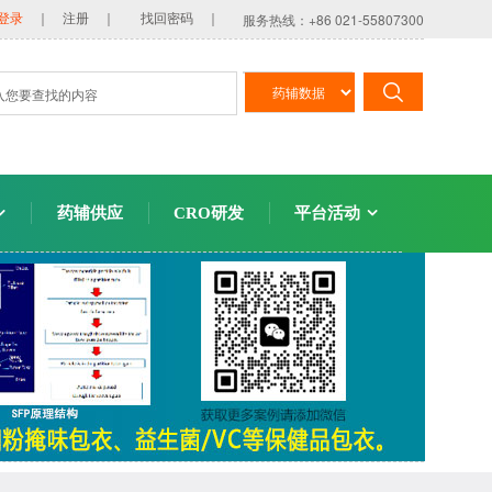
服务热线：+86 021-55807300
登录
｜ 注册 ｜
找回密码 ｜
药辅供应
CRO研发
平台活动