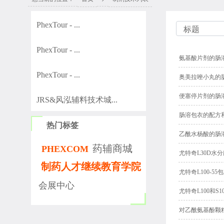
PhexTour - ...
PhexTour - ...
氨基酸片剂的肠
PhexTour - ...
奥美拉唑小丸的
便塞停片剂的肠
JRS&风泓辅料技术城...
肠溶包衣的配方
热门标签
乙酰水杨酸的肠
药辅商城
PHEXCOM
尤特奇L30D水
制药人才继续教育学院
尤特奇L100-5
会展中心
尤特奇L100和S
对乙酰氨基酚颗