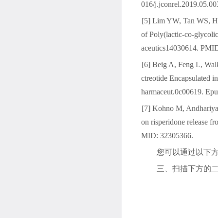
016/j.jconrel.2019.05.
[5] Lim YW, Tan WS, H
of Poly(lactic-co-glyco
aceutics14030614. PM
[6] Beig A, Feng L, Wa
ctreotide Encapsulated 
harmaceut.0c00619. Epu
[7] Kohno M, Andhariya 
on risperidone release 
MID: 32305366.
您可以通过以下
三、扫描下方的