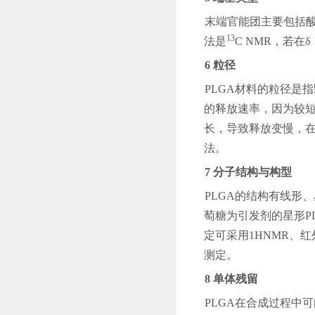
末端官能团主要包括
13
法是
C NMR
，若在
δ
6
粒径
PLGA
材料的粒径是指
的释放速率，因为较
长，导致释放变慢，
法。
7
分子结构与构型
PLGA
的结构有线形、
萄糖为引发剂的星形
P
定可采用
1HNMR
、红
测定。
8
单体残留
PLGA
在合成过程中可