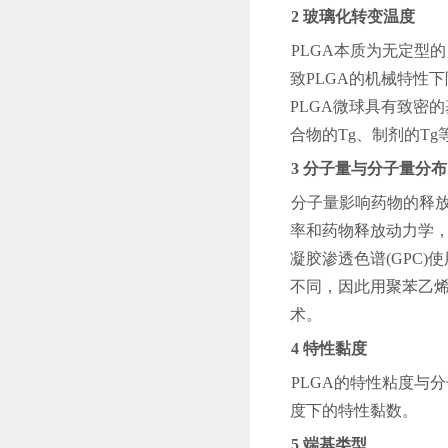
2
玻璃化转变温度
PLGA
本质为无定型的
致
PLGA
的机械特性下
PLGA
微球具有致密的
合物的
Tg
、制剂的
Tg
3
分子量与分子量分布
分子量影响药物的释
率和药物释放动力学
凝胶渗透色谱
(GPC)
使
不同，因此用聚苯乙
术。
4
特性黏度
PLGA
的特性粘度与分
度下的特性黏数。
5
端基类型