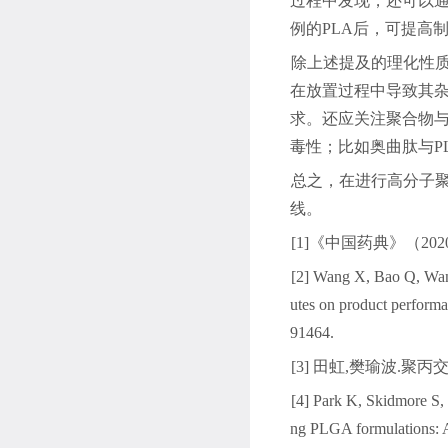
过程中发现，还可以
例的
PLA
后，可提高
除上述提及的理化性
在放置过程中导致其
求。还应关注聚合物
毒性；比如奥曲肽与
P
总之，在进行高分子
线。
[1]
《中国药典》（
202
[2] Wang X, Bao Q, Wang
utes on product perform
91464.
[3]
田虹
,
樊瑜波
.
聚丙
[4] Park K, Skidmore S,
ng PLGA formulations: A