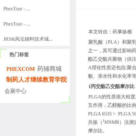
PhexTour - ...
PhexTour - ...
本文转自：药事纵横
JRS&风泓辅料技术城...
聚乳酸（
PLA
）和聚
之一，其可通过影响
热门标签
酯乙交酯共聚物（供
A
理化性质还包括
:
聚
药辅商城
PHEXCOM
貌、亲水性和水化率
制药人才继续教育学院
1
丙交酯乙交酯摩尔比
会展中心
PLGA
的性质很大程度
互作用，乙醇酸的比
PLGA 6535 >
PLGA 5
1
共振（
HNMR
）法测
摩尔比。