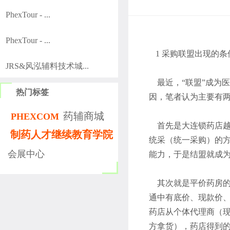
PhexTour - ...
PhexTour - ...
1 采购联盟出现的条
JRS&风泓辅料技术城...
最近，“联盟”成为
热门标签
因，笔者认为主要有
药辅商城
PHEXCOM
首先是大连锁药店越
制药人才继续教育学院
统采（统一采购）的
会展中心
能力，于是结盟就成
其次就是平价药房的
通中有底价、现款价
药店从个体代理商（
方拿货），药店得到