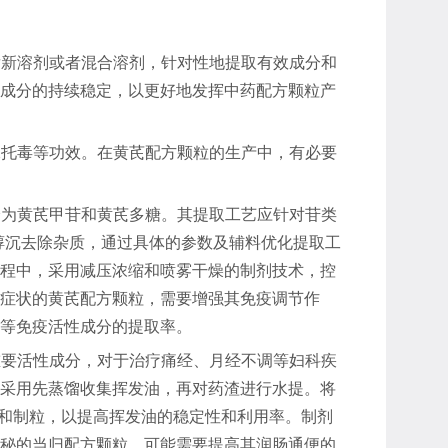
发新溶剂或者混合溶剂，针对性地提取有效成分和
成分的持续稳定，以更好地发挥中药配方颗粒产
尿托毒等功效。在黄芪配方颗粒的生产中，有必要
分为黄芪甲苷和黄芪多糖。其提取工艺应针对苷类
醇沉去除杂质，通过具体的参数及辅料优化提取工
程中，采用减压浓缩和喷雾干燥的制剂技术，控
症状的黄芪配方颗粒，需要增强其免疫调节作
等免疫活性成分的提取率。
重要活性成分，对于治疗痛经、月经不调等妇科疾
采用先蒸馏收集挥发油，再对药渣进行水提。将
燥和制粒，以提高挥发油的稳定性和利用率。制剂
秘的当归配方颗粒，可能需要提高其润肠通便的