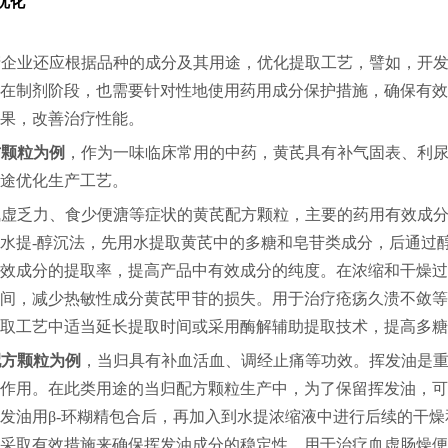
优化
产企业还应根据品种的成分及其用途，优化提取工艺，譬如，开
在制剂阶段，也需要针对性地使用药用成分保护措施，确保有效
果，改善治疗性能。
方颗粒为例
，作为一味临床常用的中药，黄芪具有补气固表、利
途优化生产工艺。
气虚乏力、食少便溏等症状的黄芪配方颗粒，主要的药用有效成
水提-醇沉法，先用水提取黄芪中的多糖和皂苷类成分，后通过
效成分的提取率，提高产品中有效成分的纯度。在浓缩和干燥过
间，减少热敏性成分黄芪甲苷的损失。用于治疗疮疡久溃不敛等
取工艺中适当延长提取时间或采用酶解辅助提取技术，提高多糖
配方颗粒为例
，当归具有补血活血、调经止痛等功效。挥发油是
作用。在此类用途的当归配方颗粒生产中，为了保留挥发油，可
发油用β-环糊精包合后，再加入到水提浓缩液中进行后续的干
采取有效措施来确保挥发油成分的稳定性。用于治疗血虚肠燥便