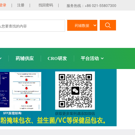
服务热线：+86 021-55807300
登录
｜ 注册 ｜
找回密码 ｜
药辅供应
CRO研发
平台活动